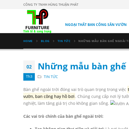
CÔNG TY TNHH HÙNG THUẬN PHÁT
NGOẠI THẤT BAN CÔNG SÂN VƯỜN
HOME
BLOG
TIN TỨC
NHỮNG MẪU BÀN GHẾ NGOÀI T
Những mẫu bàn ghế n
02
Th3
TIN TỨC
Bàn ghế ngoài trời đóng vai trò quan trọng trong việc
vườn, ban công hay hồ bơi
. Chúng cung cấp nơi lý tưở
nghiệt, làm tăng giá trị cho không gian sống.
Các vai trò chính của bàn ghế ngoài trời:
Tạo không gian thư giãn và giải trí:
Là nơi tuyệt