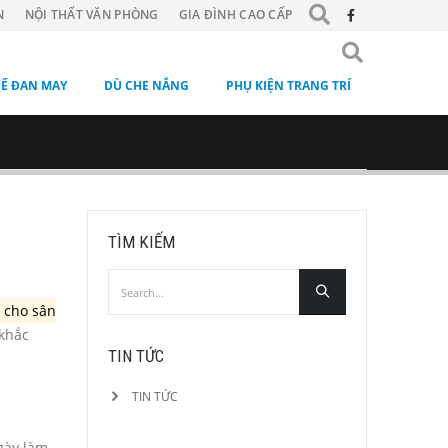
N
NỘI THẤT VĂN PHÒNG
GIA ĐÌNH CAO CẤP
Ế ĐAN MAY
DÙ CHE NẮNG
PHỤ KIỆN TRANG TRÍ
TÌM KIẾM
ỹ cho sân
 khắc
TIN TỨC
TIN TỨC
gày làm