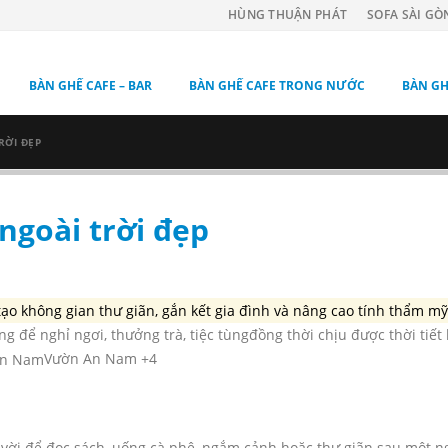
HÙNG THUẬN PHÁT
SOFA SÀI GÒ
BÀN GHẾ CAFE – BAR
BÀN GHẾ CAFE TRONG NƯỚC
BÀN GH
RỜI ĐẸP
goài trời đẹp
tạo không gian thư giãn, gắn kết gia đình và nâng cao tính thẩm m
ng để nghỉ ngơi, thưởng trà, tiệc tùngđồng thời chịu được thời tiết
Vườn An Nam +4
 vời để đọc sách, uống cà phê, ngắm cảnh hoặc thư giãn sau một n