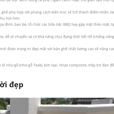
ghế phù hợp với phong cách kiến trúc sẽ trở thành điểm nhấn, l
thu hút hơn.
gia đình, bạn bè, tổ chức các bữa tiệc BBQ hay gặp mặt thân mật, t
ẹ, dễ di chuyển và có khả năng chịu đựng thời tiết tốt (chống nắng
rời được trang trí đẹp mắt với bàn ghế chất lượng cao sẽ nâng cao 
n bỉ như gỗ (như gỗ Teak), kim loại, nhựa composite, mây tre đan 
ời đẹp