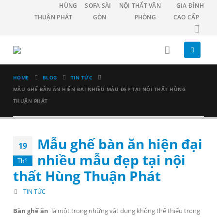
HÙNG
SOFA SÀI
NỘI THẤT VĂN
GIA ĐÌNH
THUẬN PHÁT
GÒN
PHÒNG
CAO CẤP
HOME
BLOG
TIN TỨC
MẪU GHẾ BÀN ĂN HIỆN ĐẠI NHIỀU MẪU ĐẸP TẠI NỘI THẤT HÙNG
THUẬN PHÁT
Mẫu ghế bàn ăn hiện đại
19
nhiều mẫu đẹp tại nội
Th1
thất Hùng Thuận Phát
TIN TỨC
Bàn ghế ăn
là một trong những vật dụng không thể thiếu trong