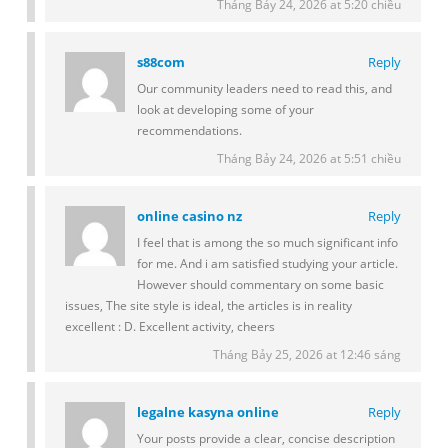
Tháng Bảy 24, 2026 at 5:20 chiều
s88com
Reply
Our community leaders need to read this, and
look at developing some of your
recommendations.
Tháng Bảy 24, 2026 at 5:51 chiều
online casino nz
Reply
I feel that is among the so much significant info
for me. And i am satisfied studying your article.
However should commentary on some basic
issues, The site style is ideal, the articles is in reality
excellent : D. Excellent activity, cheers
Tháng Bảy 25, 2026 at 12:46 sáng
legalne kasyna online
Reply
Your posts provide a clear, concise description