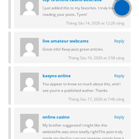
I just added this to my favorites. I truly love
reading your posts. Tyvm!
Tháng Sáu 14, 2026 at 12:26 sáng
live amateur webcams
Reply
Great info! Keep post great articles.
Tháng Sáu 16, 2026 at 3:58 sáng
kasyno online
Reply
You appear to know so much about this, and I
see you’re a published author. Thanks
Tháng Sáu 17, 2026 at 7:46 sáng
online casino
Reply
My brother suggested I might like this
websiteHe was once totally rightThis post truly
made my dayYou can not imagine simply how a