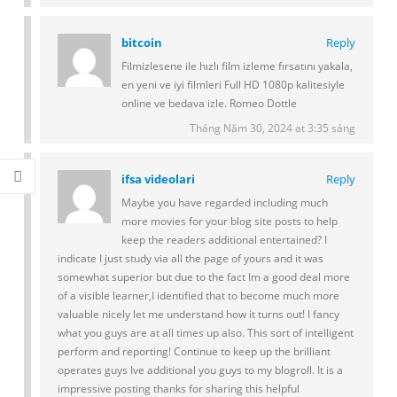
bitcoin
Reply
Filmizlesene ile hızlı film izleme fırsatını yakala,
en yeni ve iyi filmleri Full HD 1080p kalitesiyle
online ve bedava izle. Romeo Dottle
Tháng Năm 30, 2024 at 3:35 sáng
ifsa videolari
Reply
Maybe you have regarded including much
more movies for your blog site posts to help
keep the readers additional entertained? I
indicate I just study via all the page of yours and it was
somewhat superior but due to the fact Im a good deal more
of a visible learner,I identified that to become much more
valuable nicely let me understand how it turns out! I fancy
what you guys are at all times up also. This sort of intelligent
perform and reporting! Continue to keep up the brilliant
operates guys Ive additional you guys to my blogroll. It is a
impressive posting thanks for sharing this helpful