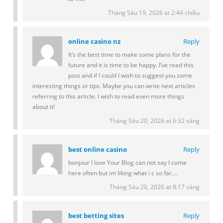
Tháng Sáu 19, 2026 at 2:44 chiều
online casino nz
Reply
It’s the best time to make some plans for the
future and it is time to be happy. I’ve read this
post and if I could I wish to suggest you some
interesting things or tips. Maybe you can write next articles
referring to this article. I wish to read even more things
about it!
Tháng Sáu 20, 2026 at 6:32 sáng
best online casino
Reply
bonjour I love Your Blog can not say I come
here often but im liking what i c so far….
Tháng Sáu 20, 2026 at 8:17 sáng
best betting sites
Reply