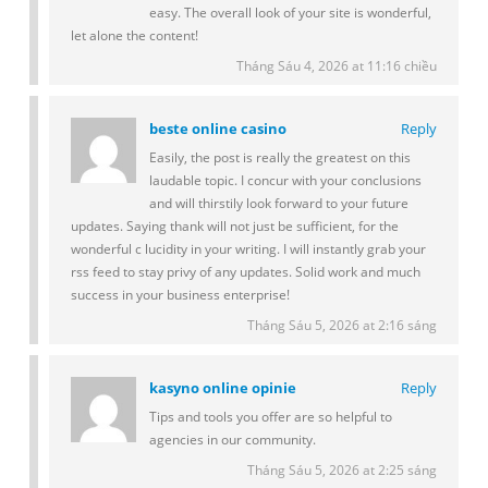
easy. The overall look of your site is wonderful,
let alone the content!
Tháng Sáu 4, 2026 at 11:16 chiều
beste online casino
Reply
Easily, the post is really the greatest on this
laudable topic. I concur with your conclusions
and will thirstily look forward to your future
updates. Saying thank will not just be sufficient, for the
wonderful c lucidity in your writing. I will instantly grab your
rss feed to stay privy of any updates. Solid work and much
success in your business enterprise!
Tháng Sáu 5, 2026 at 2:16 sáng
kasyno online opinie
Reply
Tips and tools you offer are so helpful to
agencies in our community.
Tháng Sáu 5, 2026 at 2:25 sáng