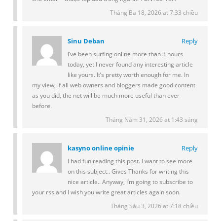
Tháng Ba 18, 2026 at 7:33 chiều
Sinu Deban
Reply
I’ve been surfing online more than 3 hours
today, yet I never found any interesting article
like yours. It’s pretty worth enough for me. In
my view, if all web owners and bloggers made good content
as you did, the net will be much more useful than ever
before.
Tháng Năm 31, 2026 at 1:43 sáng
kasyno online opinie
Reply
I had fun reading this post. I want to see more
on this subject.. Gives Thanks for writing this
nice article.. Anyway, I’m going to subscribe to
your rss and I wish you write great articles again soon.
Tháng Sáu 3, 2026 at 7:18 chiều