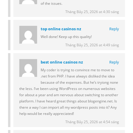
of the issues.
Tháng Bảy 25, 2026 at 4:30 sáng
top online casinos nz
Reply
Well done! Keep up this quality!
Tháng Bảy 25, 2026 at 4:49 sáng
best online casinos nz
Reply
My coder is trying to convince me to move to
.net from PHP. I have always disliked the idea
because of the expenses. But he’s tryiong none
the less. I’ve been using WordPress on numerous websites
for about a year and am nervous about switching to another
platform. I have heard great things about blogengine.net. Is
there a way I can import all my wordpress posts into it? Any
help would be really appreciated!
Tháng Bảy 25, 2026 at 4:54 sáng