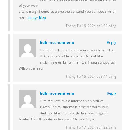
of your web
site is magnificent, let alone the content! You can see similar
here
dobry sklep
Tháng Tư 16, 2024 at 1:32 sáng
hdfilmcehennemi
Reply
Fullhdfilmizlesene ile en yeni vizyon filmler Full
HD ve ücretsiz film sizlerle. Orijinal film
arşivimizle en kaliteli film izle fırsatı sunuyoruz.
Wilson Belleau
Tháng Tư 16, 2024 at 3:44 sáng
hdfilmcehennemi
Reply
Film izle, jetfilmizle internetin en hızlı ve
güvenilir film, sinema izleme platformudur.
Binlerce film seçeneğiyle her zevke uygun
filmleri Full HD kalitesinde sunar. Michael Styler
Tháng Tư 17, 2024 at 4:22 sáng