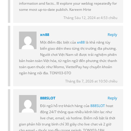
information and facts.. Ill explore your weblog repeatedly for
some most up-to-date publish. Kareem Hirte
Tháng Sáu 12, 2024 at 4:53 chiều
xn88
Reply
Một điểm đặc biệt của
xn88
là khả năng tùy
biến giao diện theo từng thị trường địa phương.
Người chơi Việt Nam sẽ được trải nghiệm phiên
bản hoàn toàn Việt hóa, từ ngôn ngữ đến phương thức thanh
toán quen thuộc như Momo, ViettelPay hay chuyển khoản
ngân hàng nội địa. TONY03-07O
Tháng Ba 7, 2026 at 10:50 chiều
888SLOT
Reply
Đội ngũ hỗ trợ khách hàng của
888SLOT
hoạt
động 24/7 thông qua nhiều kênh liên lạc như
live chat, email, và hotline. Điểm nổi bật là thời
gian phản hồi trung bình chỉ 30 giây cho live chat và 2 giờ
cho email – thuộc top đầu trong ngành. TONY03-18H