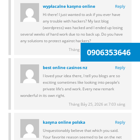
wypłacalne kasyno online
Reply
Hi there! I just wanted to ask if you ever have
any trouble with hackers? My last blog
(wordpress) was hacked and I ended up losing
several weeks of hard work due to no back up. Do you have
any solutions to protect against hackers?
0906353646
Tháng Bảy 25, 2026 at 6:28 sáng
best online casinos nz
Reply
I loved your idea there, I tell you blogs are so
exciting sometimes like looking into people’s
private life’s and work. Every new remark
wonderful in its own right.
Tháng Bảy 25, 2026 at 7:03 sáng
kasyna online polska
Reply
Unquestionably believe that which you said.
Your favorite reason seemed to be on the net