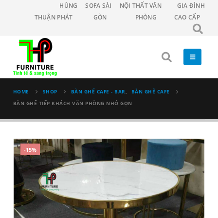
HÙNG
SOFA SÀI
NỘI THẤT VĂN
GIA ĐÌNH
THUẬN PHÁT
GÒN
PHÒNG
CAO CẤP
HOME
SHOP
BÀN GHẾ CAFE - BAR
,
BÀN GHẾ CAFE
BÀN GHẾ TIẾP KHÁCH VĂN PHÒNG NHỎ GỌN
-15%