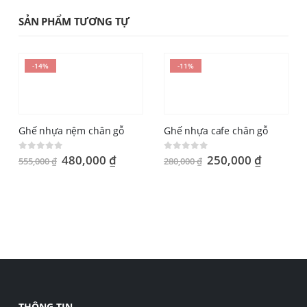
SẢN PHẨM TƯƠNG TỰ
-14%
-11%
Ghế nhựa nệm chân gỗ
Ghế nhựa cafe chân gỗ
Original
Current
Original
Current
480,000
₫
250,000
₫
0
out of 5
0
out of 5
555,000
₫
280,000
₫
price
price
price
price
was:
is:
was:
is:
555,000 ₫.
480,000 ₫.
280,000 ₫.
250,000
THÔNG TIN