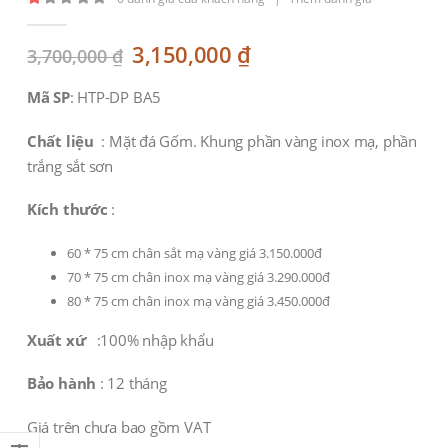
1.00
out of 5
Original
Current
3,150,000
₫
3,700,000
₫
price
price
was:
is:
Mã SP
: HTP-DP BA5
3,700,000 ₫.
3,150,000 ₫.
Chất liệu
: Mặt đá Gốm. Khung phần vàng inox mạ, phần
trắng sắt sơn
Kích thước
:
60 * 75 cm chân sắt mạ vàng giá 3.150.000đ
70 * 75 cm chân inox mạ vàng giá 3.290.000đ
80 * 75 cm chân inox mạ vàng giá 3.450.000đ
Xuất xứ
:100% nhập khẩu
Bảo hành
: 12 tháng
Giá trên chưa bao gồm VAT