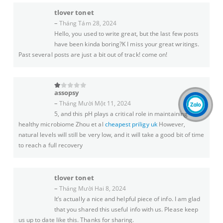
tlover tonet
–
Tháng Tám 28, 2024
Hello, you used to write great, but the last few posts
have been kinda boring?K I miss your great writings.
Past several posts are just a bit out of track! come on!
assopsy
1
trên 5
–
Tháng Mười Một 11, 2024
5, and this pH plays a critical role in maintaining
healthy microbiome Zhou et al
cheapest priligy uk
However,
natural levels will still be very low, and it will take a good bit of time
to reach a full recovery
tlover tonet
–
Tháng Mười Hai 8, 2024
It’s actually a nice and helpful piece of info. I am glad
that you shared this useful info with us. Please keep
us up to date like this. Thanks for sharing.