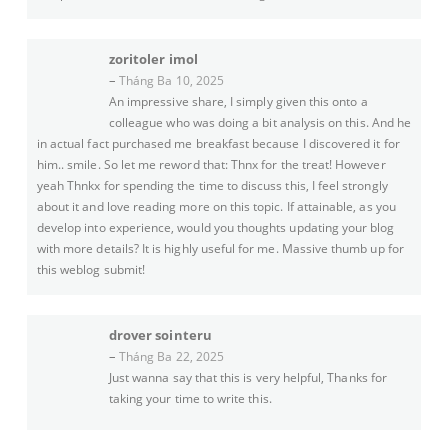
zoritoler imol
–
Tháng Ba 10, 2025
An impressive share, I simply given this onto a
colleague who was doing a bit analysis on this. And he
in actual fact purchased me breakfast because I discovered it for
him.. smile. So let me reword that: Thnx for the treat! However
yeah Thnkx for spending the time to discuss this, I feel strongly
about it and love reading more on this topic. If attainable, as you
develop into experience, would you thoughts updating your blog
with more details? It is highly useful for me. Massive thumb up for
this weblog submit!
drover sointeru
–
Tháng Ba 22, 2025
Just wanna say that this is very helpful, Thanks for
taking your time to write this.