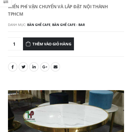
MIỂN PHÍ VẬN CHUYỂN VÀ LẮP ĐẶT NỘI THÀNH
TPHCM
DANH MỤC:
BÀN GHẾ CAFE
,
BÀN GHẾ CAFE - BAR
THÊM VÀO GIỎ HÀNG