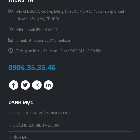
Địa chỉ:
36/7C Đường Đồng Tâm, ấp Mỹ Hòa 1, xã Trung Chánh,
Huyện Hóc Môn, TPHCM
Điện thoại:
0906353646
Email:
htnphuong87@gmail.com
Thời gian làm việc:
Mon - Sun / 9:00 AM - 8:00 PM
0906.35.36.46
DANH MỤC
BÀN GHẾ SÂN VƯỜN NHÔM ĐÚC
GIƯỜNG BÃI BIỂN – BỂ BƠI
XÍCH ĐU