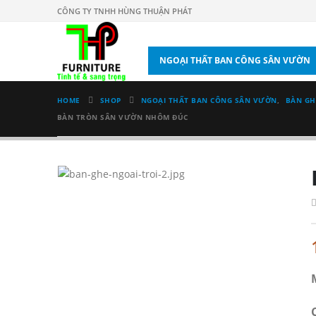
CÔNG TY TNHH HÙNG THUẬN PHÁT
NGOẠI THẤT BAN CÔNG SÂN VƯỜN
HOME
SHOP
NGOẠI THẤT BAN CÔNG SÂN VƯỜN
,
BÀN GH
BÀN TRÒN SÂN VƯỜN NHÔM ĐÚC