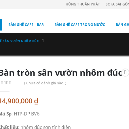
HÙNG THUẬN PHÁT
SOFA SÀI GÒ
BÀN GHẾ CAFE – BAR
BÀN GHẾ CAFE TRONG NƯỚC
BÀN GH
Ế SÂN VƯỜN NHÔM ĐÚC
Bàn tròn sân vườn nhôm đúc
( Chưa có đánh giá nào. )
0
out of 5
14,900,000
₫
Mã Sp
: HTP-DP BV6
Chất liệu
: nhôm đúc sơn tỉnh điện