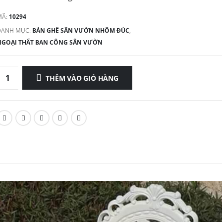
MÃ:
10294
DANH MỤC:
BÀN GHẾ SÂN VƯỜN NHÔM ĐÚC
,
NGOẠI THẤT BAN CÔNG SÂN VƯỜN
THÊM VÀO GIỎ HÀNG