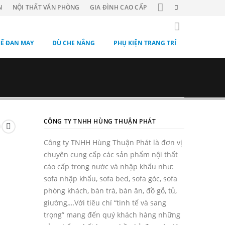
N
NỘI THẤT VĂN PHÒNG
GIA ĐÌNH CAO CẤP
Ế ĐAN MAY
DÙ CHE NẮNG
PHỤ KIỆN TRANG TRÍ
CÔNG TY TNHH HÙNG THUẬN PHÁT
Công ty TNHH Hùng Thuận Phát là đơn vị
chuyên cung cấp các sản phẩm nội thất
cáo cấp trong nước và nhập khẩu như:
sofa nhập khẩu, sofa bed, sofa góc, sofa
phòng khách, bàn trà, bàn ăn, đồ gỗ, tủ,
giường,…Với tiêu chí “tinh tế và sang
trọng” mang đến quý khách hàng những