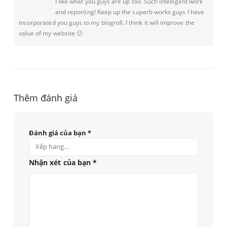
I like what you guys are up too. Such intelligent work
and reporting! Keep up the superb works guys I have
incorporated you guys to my blogroll. I think it will improve the
value of my website 🙂
Thêm đánh giá
Đánh giá của bạn
*
Nhận xét của bạn
*