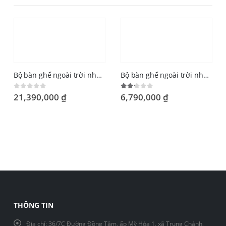
Bộ bàn ghế ngoài trời nhôm đúc tphcm
Bộ bàn ghế ngoài trời nhôm đúc
21,390,000
₫
6,790,000
₫
0
out of 5
2.20
out of 5
THÔNG TIN
Địa chỉ:
36/7C Đường Đồng Tâm, ấp Mỹ Hòa 1, xã Trung Chánh,