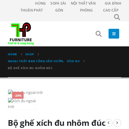
HÙNG
SOFA SÀI
NỘI THẤT VĂN
GIA ĐÌNH
THUẬN PHÁT
GÒN
PHÒNG
CAO CẤP
HOME
SHOP
NGOẠI THẤT BAN CÔNG SÂN VƯỜN
,
XÍCH ĐU
BỘ GHẾ XÍCH ĐU NHÔM ĐÚC
-24%
Bộ ghế xích đu nhôm đúc