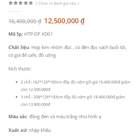
( Chưa có đánh giá nào. )
0
out of 5
Original
Current
12,500,000
₫
16,400,000
₫
price
price
was:
is:
Mã Sp
: HTP-DP XD01
16,400,000 ₫.
12,500,000 ₫.
Chất liệu
: Hợp kim nhôm đúc , có đèn đọc sách buổi tối,
có giá để cafe, đồ uống
Kích thước:
2 chỗ: 162*126*183cm đầy đủ nệm gối giá 16.400.000đ giảm
còn 12.500.000đ
3 chỗ : 208*126*183cm đầy đủ nệm gối 18.400.000đ giảm
còn 13.900.000đ
Màu sắc
: đồng đen và màu trắng như hình ạ
Xuất xứ
: nhập khẩu