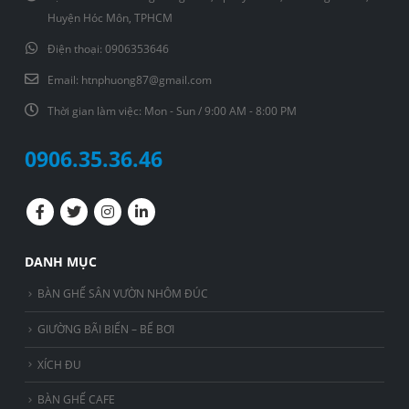
Huyện Hóc Môn, TPHCM
Điện thoại:
0906353646
Email:
htnphuong87@gmail.com
Thời gian làm việc:
Mon - Sun / 9:00 AM - 8:00 PM
0906.35.36.46
DANH MỤC
BÀN GHẾ SÂN VƯỜN NHÔM ĐÚC
GIƯỜNG BÃI BIỂN – BỂ BƠI
XÍCH ĐU
BÀN GHẾ CAFE