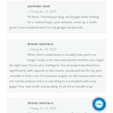
zoritoler imol
–
Tháng Ba 14, 2025
Hi there, I found your blog via Google while looking
for a related topic, your website came up, it looks
good. I have bookmarked it in my google bookmarks.
drover sointeru
–
Tháng Ba 20, 2025
What i don’t understood is actually how you’re no
longer really a lot more well-preferred than you might
be right now. You’re very intelligent. You already know therefore
significantly with regards to this matter, produced me for my part
consider it from a lot of numerous angles. Its like women and men
are not fascinated until it is one thing to accomplish with Lady
gaga! Your own stuffs outstanding. At all times handle it up!
drover sointeru
–
Tháng Tư 12, 2025