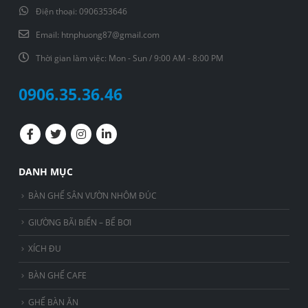
Điện thoại:
0906353646
Email:
htnphuong87@gmail.com
Thời gian làm việc:
Mon - Sun / 9:00 AM - 8:00 PM
0906.35.36.46
DANH MỤC
BÀN GHẾ SÂN VƯỜN NHÔM ĐÚC
GIƯỜNG BÃI BIỂN – BỂ BƠI
XÍCH ĐU
BÀN GHẾ CAFE
GHẾ BÀN ĂN