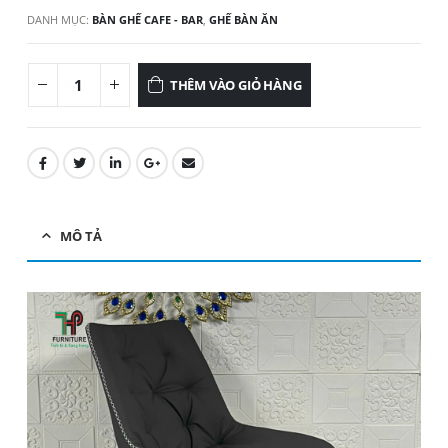
DANH MỤC:
BÀN GHẾ CAFE - BAR
,
GHẾ BÀN ĂN
THÊM VÀO GIỎ HÀNG
MÔ TẢ