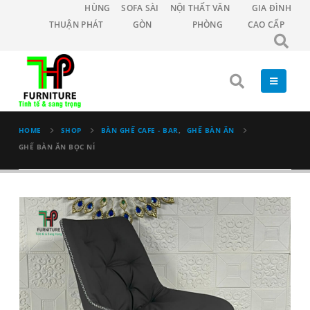
HÙNG
SOFA SÀI
NỘI THẤT VĂN
GIA ĐÌNH
THUẬN PHÁT
GÒN
PHÒNG
CAO CẤP
HOME
SHOP
BÀN GHẾ CAFE - BAR
,
GHẾ BÀN ĂN
GHẾ BÀN ĂN BỌC NỈ