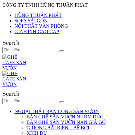
CÔNG TY TNHH HÙNG THUẬN PHÁT
HÙNG THUẬN PHÁT
SOFA SÀI GÒN
NỘI THẤT VĂN PHÒNG
GIA ĐÌNH CAO CẤP
Search
Search
NGOẠI THẤT BAN CÔNG SÂN VƯỜN
BÀN GHẾ SÂN VƯỜN NHÔM ĐÚC
BÀN GHẾ SÂN VƯỜN NAN GIẢ GỖ
GIƯỜNG BÃI BIỂN – BỂ BƠI
XÍCH ĐU