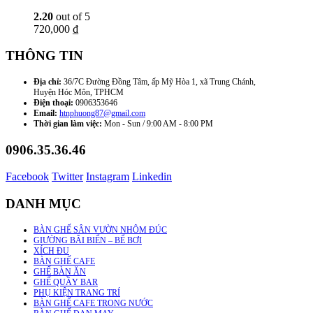
2.20
out of 5
720,000
₫
THÔNG TIN
Địa chỉ:
36/7C Đường Đồng Tâm, ấp Mỹ Hòa 1, xã Trung Chánh,
Huyện Hóc Môn, TPHCM
Điện thoại:
0906353646
Email:
htnphuong87@gmail.com
Thời gian làm việc:
Mon - Sun / 9:00 AM - 8:00 PM
0906.35.36.46
Facebook
Twitter
Instagram
Linkedin
DANH MỤC
BÀN GHẾ SÂN VƯỜN NHÔM ĐÚC
GIƯỜNG BÃI BIỂN – BỂ BƠI
XÍCH ĐU
BÀN GHẾ CAFE
GHẾ BÀN ĂN
GHẾ QUẦY BAR
PHỤ KIỆN TRANG TRÍ
BÀN GHẾ CAFE TRONG NƯỚC