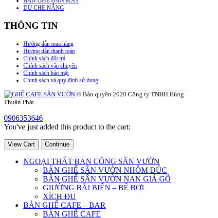
BÀN GHẾ ĐAN MAY
DÙ CHE NẮNG
THÔNG TIN
Hướng dẫn mua hàng
Hướng dẫn thanh toán
Chính sách đổi trả
Chính sách vận chuyển
Chính sách bảo mật
Chính sách và quy định sử dụng
© Bản quyền 2020 Công ty TNHH Hùng
Thuận Phát.
0906353646
You've just added this product to the cart:
View Cart
Continue
NGOẠI THẤT BAN CÔNG SÂN VƯỜN
BÀN GHẾ SÂN VƯỜN NHÔM ĐÚC
BÀN GHẾ SÂN VƯỜN NAN GIẢ GỖ
GIƯỜNG BÃI BIỂN – BỂ BƠI
XÍCH ĐU
BÀN GHẾ CAFE – BAR
BÀN GHẾ CAFE