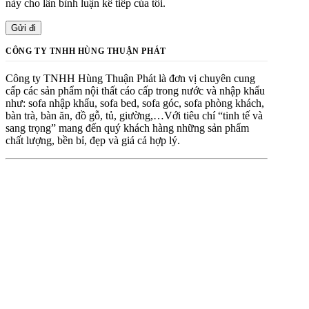
này cho lần bình luận kế tiếp của tôi.
CÔNG TY TNHH HÙNG THUẬN PHÁT
Công ty TNHH Hùng Thuận Phát là đơn vị chuyên cung
cấp các sản phẩm nội thất cáo cấp trong nước và nhập khẩu
như: sofa nhập khẩu, sofa bed, sofa góc, sofa phòng khách,
bàn trà, bàn ăn, đồ gỗ, tủ, giường,…Với tiêu chí “tinh tế và
sang trọng” mang đến quý khách hàng những sản phẩm
chất lượng, bền bỉ, đẹp và giá cả hợp lý.