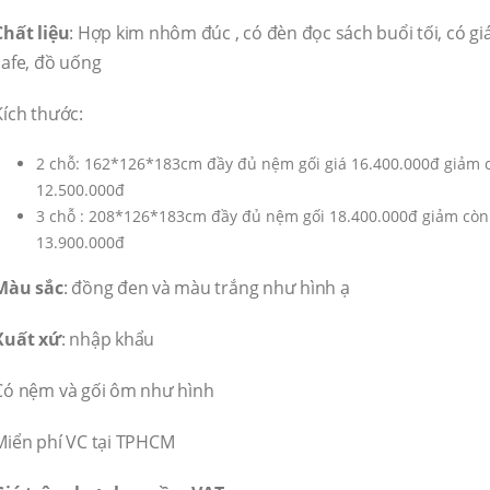
16,400,000 ₫.
12,500,000 ₫.
Chất liệu
: Hợp kim nhôm đúc , có đèn đọc sách buổi tối, có gi
cafe, đồ uống
Kích thước:
2 chỗ: 162*126*183cm đầy đủ nệm gối giá 16.400.000đ giảm 
12.500.000đ
3 chỗ : 208*126*183cm đầy đủ nệm gối 18.400.000đ giảm còn
13.900.000đ
Màu sắc
: đồng đen và màu trắng như hình ạ
Xuất xứ
: nhập khẩu
Có nệm và gối ôm như hình
Miển phí VC tại TPHCM