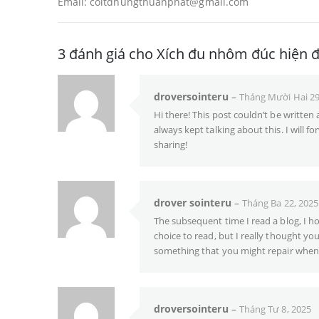
Email: coltdhungthuanphat@gmail.com
3 đánh giá cho
Xích đu nhôm đúc hiện đ
droversointeru
–
Tháng Mười Hai 29
Hi there! This post couldn’t be writte
always kept talking about this. I will f
sharing!
drover sointeru
–
Tháng Ba 22, 2025
The subsequent time I read a blog, I ho
choice to read, but I really thought yo
something that you might repair when 
droversointeru
–
Tháng Tư 8, 2025