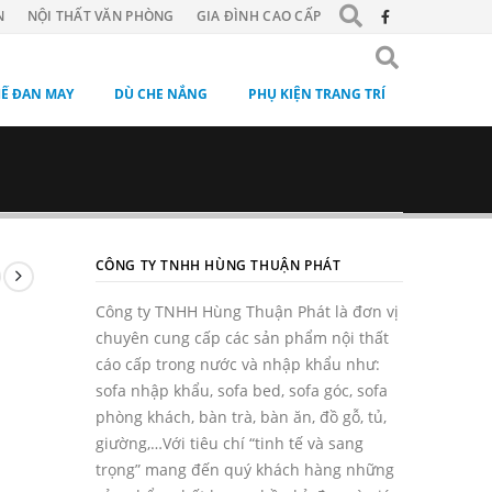
N
NỘI THẤT VĂN PHÒNG
GIA ĐÌNH CAO CẤP
Ế ĐAN MAY
DÙ CHE NẮNG
PHỤ KIỆN TRANG TRÍ
CÔNG TY TNHH HÙNG THUẬN PHÁT
Công ty TNHH Hùng Thuận Phát là đơn vị
chuyên cung cấp các sản phẩm nội thất
cáo cấp trong nước và nhập khẩu như:
sofa nhập khẩu, sofa bed, sofa góc, sofa
phòng khách, bàn trà, bàn ăn, đồ gỗ, tủ,
giường,…Với tiêu chí “tinh tế và sang
trọng” mang đến quý khách hàng những