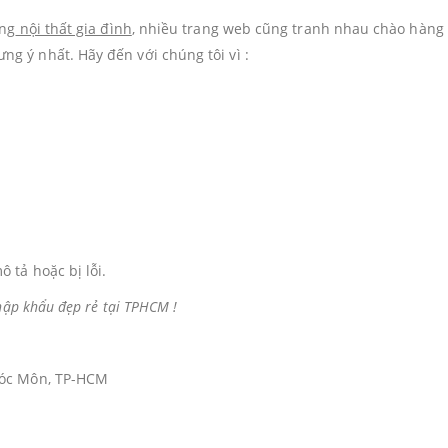
àng
nội thất gia đình
, nhiều trang web cũng tranh nhau chào hàng
g ý nhất. Hãy đến với chúng tôi vì :
 tả hoặc bị lỗi.
hập khẩu đẹp rẻ tại TPHCM !
Hóc Môn, TP-HCM