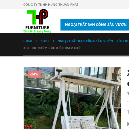
CÔNG TY TNHH HÙNG THUẬN PHÁT
NGOẠI THẤT BAN CÔNG SÂN VƯỜN
HOME
SHOP
NGOẠI THẤT BAN CÔNG SÂN VƯỜN
,
XÍCH Đ
XÍCH ĐU NHÔM ĐÚC HIỆN ĐẠI 2 CHỔ
-24%