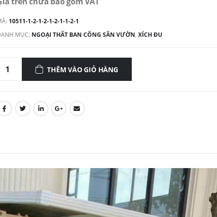
Giá trên chưa bao gồm VAT
MÃ:
10511-1-2-1-2-1-2-1-1-2-1
DANH MỤC:
NGOẠI THẤT BAN CÔNG SÂN VƯỜN
,
XÍCH ĐU
THÊM VÀO GIỎ HÀNG