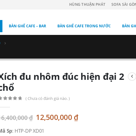
HÙNG THUẬN PHÁT
SOFA SÀI GÒ
BÀN GHẾ CAFE – BAR
BÀN GHẾ CAFE TRONG NƯỚC
BÀN GH
U
Xích đu nhôm đúc hiện đại 2
chổ
( Chưa có đánh giá nào. )
0
out of 5
Original
Current
12,500,000
₫
16,400,000
₫
price
price
was:
is:
Mã Sp
: HTP-DP XD01