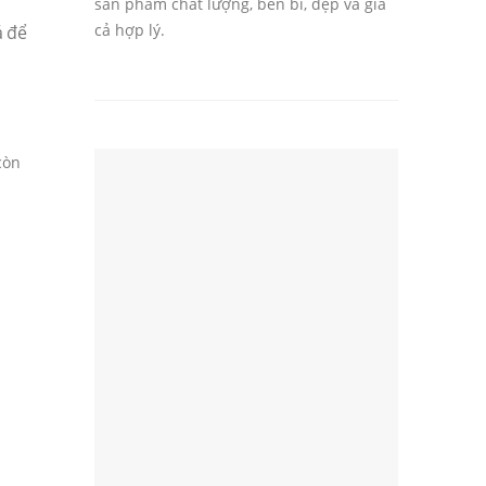
sản phẩm chất lượng, bền bỉ, đẹp và giá
cả hợp lý.
á để
còn