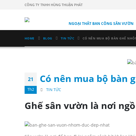
CÔNG TY TNHH HÙNG THUẬN PHÁT
NGOẠI THẤT BAN CÔNG SÂN VƯỜN
HOME
BLOG
TIN TỨC
CÓ NÊN MUA BỘ BÀN GHẾ NHÔM
Có nên mua bộ bàn g
21
Th2
TIN TỨC
Ghế sân vườn là nơi ngồi