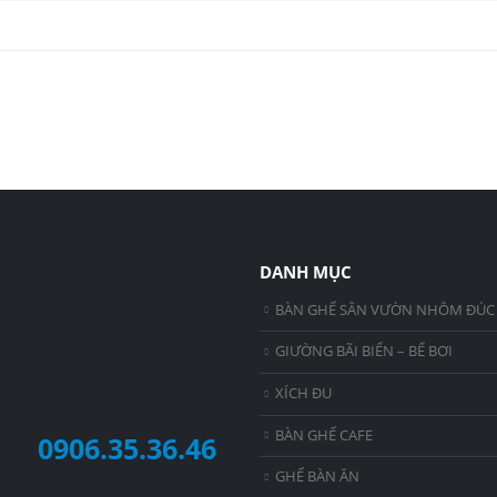
DANH MỤC
BÀN GHẾ SÂN VƯỜN NHÔM ĐÚC
GIƯỜNG BÃI BIỂN – BỂ BƠI
XÍCH ĐU
BÀN GHẾ CAFE
0906.35.36.46
GHẾ BÀN ĂN