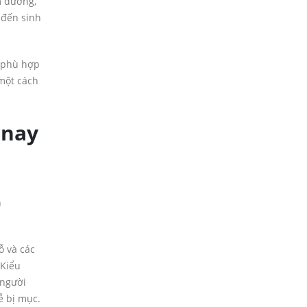
m dương,
 đến sinh
ế phù hợp
 một cách
 nay
n
ỗ và các
…Kiểu
 người
ễ bị mục.