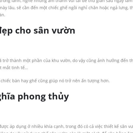
 trong lành, nghe những âm thanh vui tai để thư giãn sau ngày làm
y lâu, sẽ cần đến một chiếc ghế ngồi nghỉ chân hoặc ngả lưng, th
àn.
đẹp cho sân vườn
đã trở thành một phần của khu vườn, do vậy cũng ảnh hưởng đến 
t mắt tinh tế…
 chiếc bàn hay ghế cũng giúp nó trở nên ấn tượng hơn.
hĩa phong thủy
được áp dụng ở nhiều khía cạnh, trong đó có cả việc thiết kế sân v