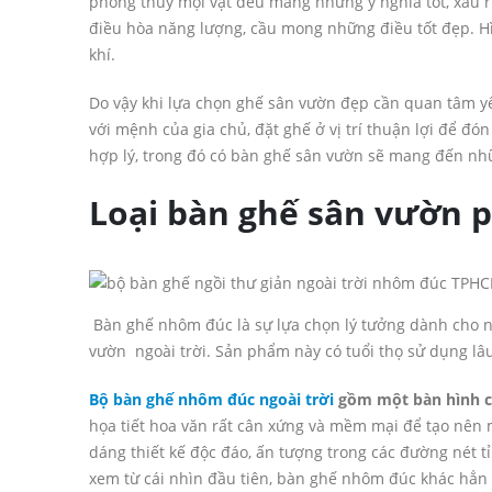
phong thủy mọi vật đều mang những ý nghĩa tốt, xấu 
điều hòa năng lượng, cầu mong những điều tốt đẹp. Hì
khí.
Do vậy khi lựa chọn ghế sân vườn đẹp cần quan tâm y
với mệnh của gia chủ, đặt ghế ở vị trí thuận lợi để đ
hợp lý, trong đó có bàn ghế sân vườn sẽ mang đến nhữ
Loại bàn ghế sân vườn 
Bàn ghế nhôm đúc là sự lựa chọn lý tưởng dành cho 
vườn ngoài trời. Sản phẩm này có tuổi thọ sử dụng lâu 
Bộ bàn ghế nhôm đúc ngoài trời
gồm một bàn hình c
họa tiết hoa văn rất cân xứng và mềm mại để tạo nên 
dáng thiết kế độc đáo, ấn tượng trong các đường nét 
xem từ cái nhìn đầu tiên, bàn ghế nhôm đúc khác hẳn v