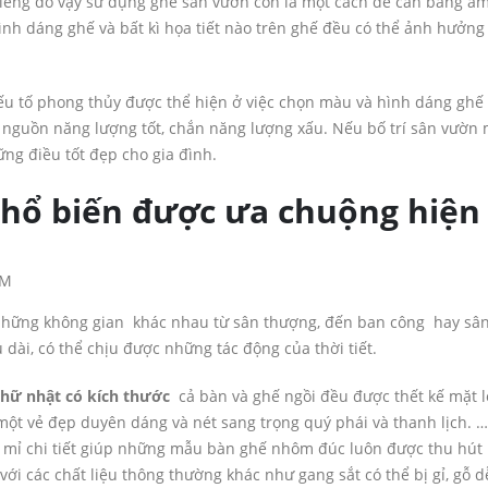
riêng do vậy sử dụng ghế sân vườn còn là một cách để cân bằng â
nh dáng ghế và bất kì họa tiết nào trên ghế đều có thể ảnh hưởng
ếu tố phong thủy được thể hiện ở việc chọn màu và hình dáng gh
ón nguồn năng lượng tốt, chắn năng lượng xấu. Nếu bố trí sân vườn
ng điều tốt đẹp cho gia đình.
phổ biến được ưa chuộng hiện
những không gian khác nhau từ sân thượng, đến ban công hay sâ
dài, có thể chịu được những tác động của thời tiết.
hữ nhật có kích thước
cả bàn và ghế ngồi đều được thết kế mặt l
một vẻ đẹp duyên dáng và nét sang trọng quý phái và thanh lịch. 
tỉ mỉ chi tiết giúp những mẫu bàn ghế nhôm đúc luôn được thu hút
ới các chất liệu thông thường khác như gang sắt có thể bị gỉ, gỗ d