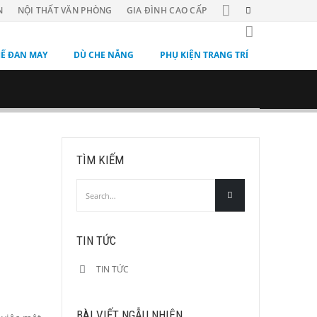
N
NỘI THẤT VĂN PHÒNG
GIA ĐÌNH CAO CẤP
Ế ĐAN MAY
DÙ CHE NẮNG
PHỤ KIỆN TRANG TRÍ
TÌM KIẾM
TIN TỨC
TIN TỨC
BÀI VIẾT NGẪU NHIÊN