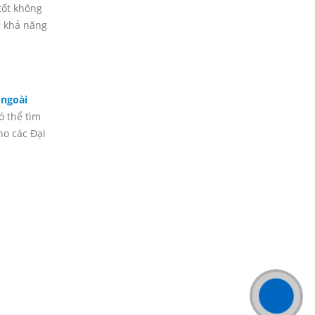
tốt không
c khả năng
ngoài
ó thể tìm
ho các Đại