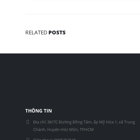
RELATED
POSTS
THÔNG TIN
Địa chỉ:
36/7C Đường Đồng Tâm, ấp Mỹ Hòa 1, xã Trung
Chánh, Huyện Hóc Môn, TPHCM