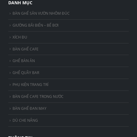
DANH MỤC
BÀN GHẾ SÂN VƯỜN NHÔM ĐÚC
GIƯỜNG BÃI BIỂN – BỂ BƠI
XÍCH ĐU
BÀN GHẾ CAFE
GHẾ BÀN ĂN
GHẾ QUẦY BAR
PHỤ KIỆN TRANG TRÍ
BÀN GHẾ CAFE TRONG NƯỚC
BÀN GHẾ ĐAN MAY
DÙ CHE NẮNG