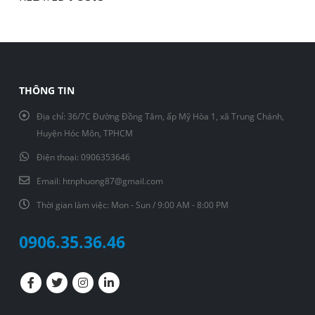
THÔNG TIN
Địa chỉ:
36/7C Đường Đồng Tâm, ấp Mỹ Hòa 1, xã Trung Chánh,
Huyện Hóc Môn, TPHCM
Điện thoại:
0906353646
Email:
htnphuong87@gmail.com
Thời gian làm việc:
Mon - Sun / 9:00 AM - 8:00 PM
0906.35.36.46