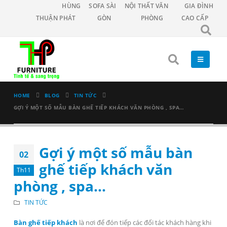
HÙNG
SOFA SÀI
NỘI THẤT VĂN
GIA ĐÌNH
THUẬN PHÁT
GÒN
PHÒNG
CAO CẤP
HOME
BLOG
TIN TỨC
GỢI Ý MỘT SỐ MẪU BÀN GHẾ TIẾP KHÁCH VĂN PHÒNG , SPA…
Gợi ý một số mẫu bàn
02
ghế tiếp khách văn
Th11
phòng , spa…
TIN TỨC
Bàn ghế tiếp khách
là nơi để đón tiếp các đối tác khách hàng khi