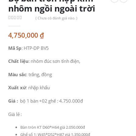
nhôm ngồi ngoài trời
( Chưa có đánh giá nào. )
0
out of 5
4,750,000
₫
Mã Sp
: HTP-DP BV5
Chất liệu
: nhôm đúc sơn tỉnh điện,
Màu sắc
: trắng, đồng
Xuất xứ
: nhập khẩu
Giá :
bộ 1 bàn +02 ghế : 4.750.000đ
Giá lẻ :
Bàn tròn KT D60*H64 giá 2.050.000đ
Ghế số 1: W45*D52*H87 giá 1.350.000đ