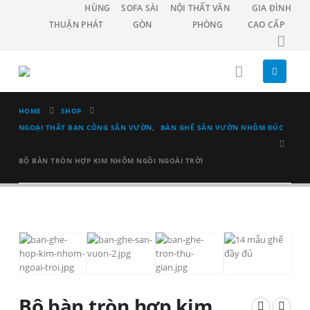
HÙNG
SOFA SÀI
NỘI THẤT VĂN
GIA ĐÌNH
THUẬN PHÁT
GÒN
PHÒNG
CAO CẤP
HOME
SHOP
NGOẠI THẤT BAN CÔNG SÂN VƯỜN
,
BÀN GHẾ SÂN VƯỜN NHÔM ĐÚC
BỘ BÀN TRÒN HỢP KIM NHÔM NGỒI NGOÀI TRỜI
Bộ bàn tròn hợp kim