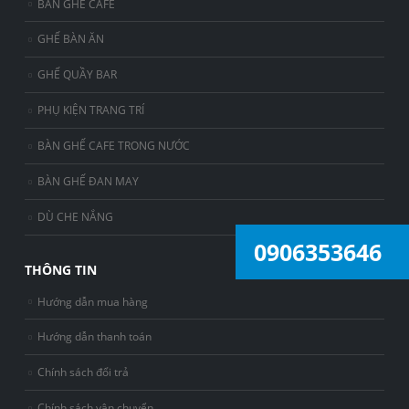
BÀN GHẾ CAFE
GHẾ BÀN ĂN
GHẾ QUẦY BAR
PHỤ KIỆN TRANG TRÍ
BÀN GHẾ CAFE TRONG NƯỚC
BÀN GHẾ ĐAN MAY
DÙ CHE NẮNG
0906353646
THÔNG TIN
Hướng dẫn mua hàng
Hướng dẫn thanh toán
Chính sách đổi trả
Chính sách vận chuyển