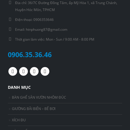
Địa chỉ:
36/7C Đường Đồng Tâm, ấp Mỹ Hòa 1, xã Trung Chánh,
Huyện Hóc Môn, TPHCM
Điện thoại:
0906353646
Email:
htnphuong87@gmail.com
Thời gian làm việc:
Mon - Sun / 9:00 AM - 8:00 PM
0906.35.36.46
DANH MỤC
BÀN GHẾ SÂN VƯỜN NHÔM ĐÚC
GIƯỜNG BÃI BIỂN – BỂ BƠI
XÍCH ĐU