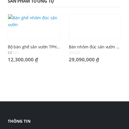
SẢN PHẨM TƯƠNG TỰ
Bộ bàn ghế sân vườn TPHCM
Bàn nhôm đúc sân vườn elip
1.33
out of 5
0
out of 5
12,300,000
₫
29,090,000
₫
THÔNG TIN