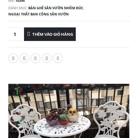
MÃ:
10344
DANH MỤC:
BÀN GHẾ SÂN VƯỜN NHÔM ĐÚC
,
NGOẠI THẤT BAN CÔNG SÂN VƯỜN
THÊM VÀO GIỎ HÀNG