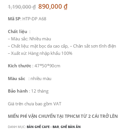
Original
Current
890,000
₫
1,190,000
₫
price
price
was:
is:
Mã SP
: HTP-DP A68
1,190,000 ₫.
890,000 ₫.
Chất liệu
:
– Màu sắc: Nhiều màu
– Chất liệu: mặt bọc da cao cấp, – Chân sắt sơn tĩnh điện
– Xuất xứ: Hàng nhập khẩu 100%
Kích thước
: 47*50*90cm
Màu sắc
: nhiều màu
Bảo hành
: 12 tháng
Giá trên chưa bao gồm VAT
MIỂN PHÍ VẬN CHUYỂN TẠI TPHCM TỪ 2 CÁI TRỞ LÊN
DANH MỤC:
BÀN GHẾ CAFE - BAR
,
GHẾ BÀN ĂN