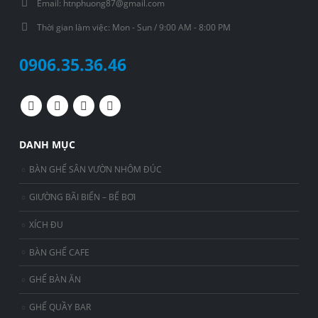
Email:
htnphuong87@gmail.com
Thời gian làm việc:
Mon - Sun / 9:00 AM - 8:00 PM
0906.35.36.46
DANH MỤC
BÀN GHẾ SÂN VƯỜN NHÔM ĐÚC
GIƯỜNG BÃI BIỂN – BỂ BƠI
XÍCH ĐU
BÀN GHẾ CAFE
GHẾ BÀN ĂN
GHẾ QUẦY BAR