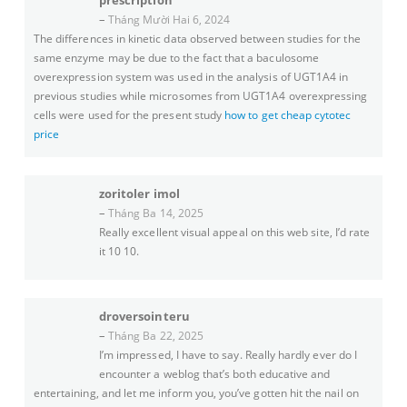
prescription
–
Tháng Mười Hai 6, 2024
The differences in kinetic data observed between studies for the
same enzyme may be due to the fact that a baculosome
overexpression system was used in the analysis of UGT1A4 in
previous studies while microsomes from UGT1A4 overexpressing
cells were used for the present study
how to get cheap cytotec
price
zoritoler imol
–
Tháng Ba 14, 2025
Really excellent visual appeal on this web site, I’d rate
it 10 10.
droversointeru
–
Tháng Ba 22, 2025
I’m impressed, I have to say. Really hardly ever do I
encounter a weblog that’s both educative and
entertaining, and let me inform you, you’ve gotten hit the nail on