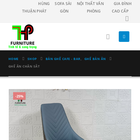
HÙNG
SOFA SÀI
NỘI THẤT VĂN
GIA ĐÌNH
THUẬN PHÁT
GÒN
PHÒNG
CAO CẤP
HOME
SHOP
BÀN GHẾ CAFE - BAR
,
GHẾ BÀN ĂN
GHẾ ĂN CHÂN SẮT
-25%