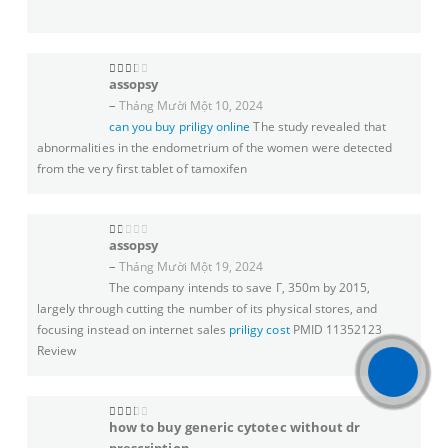
assopsy
2
trên 5
–
Tháng Mười Một 10, 2024
can you buy priligy online
The study revealed that
abnormalities in the endometrium of the women were detected
from the very first tablet of tamoxifen
assopsy
1
trên 5
–
Tháng Mười Một 19, 2024
The company intends to save Г‚ 350m by 2015,
largely through cutting the number of its physical stores, and
focusing instead on internet sales
priligy cost
PMID 11352123
Review
how to buy generic cytotec without dr
2
trên 5